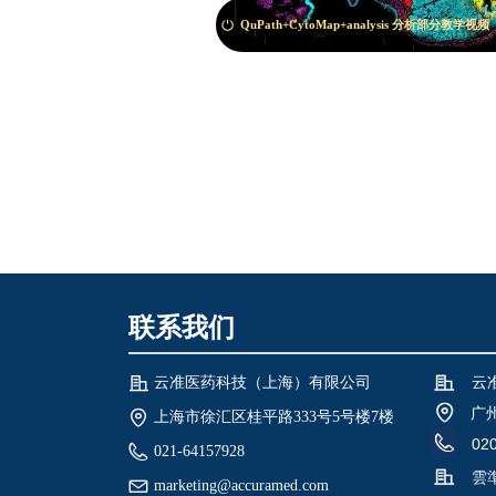
QuPath+CytoMap+analysis 分析部分教学视频
ꀑ
联系我们
云
云准医药科技（上海）有限公司
广
上海市徐汇区桂平路333号5号楼7楼
02
021-64157928
雲
marketing@accuramed.com