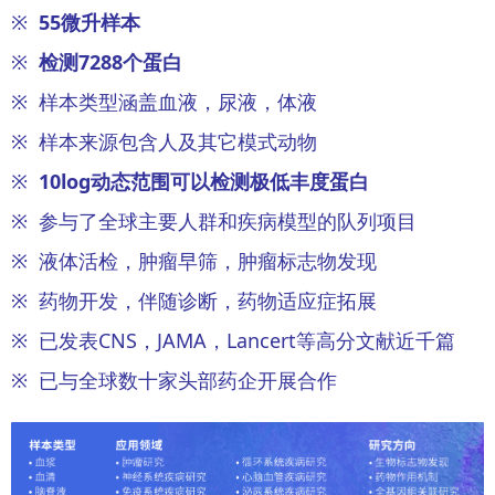
※
55微升样本
※
检测7288个蛋白
※ 样本类型涵盖血液，尿液，体液
※ 样本来源包含人及其它模式动物
※
10log动态范围可以检测极低丰度蛋白
※ 参与了全球主要人群和疾病模型的队列项目
※ 液体活检，肿瘤早筛，肿瘤标志物发现
※ 药物开发，伴随诊断，药物适应症拓展
※ 已发表CNS，JAMA，Lancert等高分文献近千篇
※ 已与全球数十家头部药企开展合作