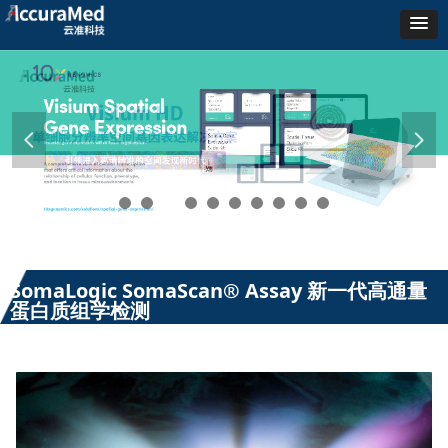
넳
넲
SomaLogic SomaScan® Assay 新一代高通量
蛋白质组学检测